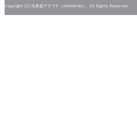
Copyright (C) 洗車屋アラワナ（ARAWANA）. All Rights Reserved.